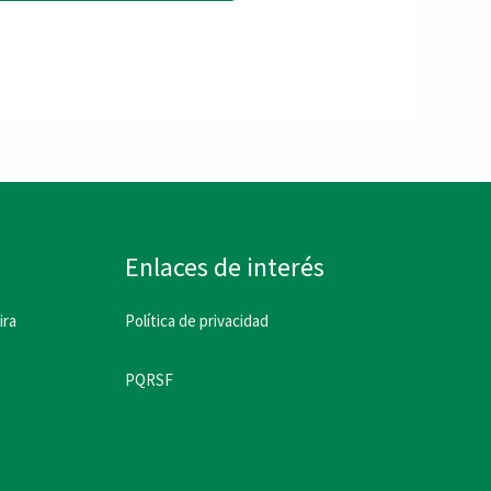
producto
tiene
múltiples
variantes.
Las
opciones
se
Enlaces de interés
pueden
ira
Política de privacidad
elegir
en
PQRSF
la
página