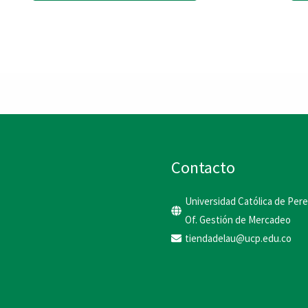
producto
tiene
múltiples
variantes.
Las
opciones
se
Contacto
pueden
Universidad Católica de Pere
elegir
Of. Gestión de Mercadeo
en
tiendadelau@ucp.edu.co
la
página