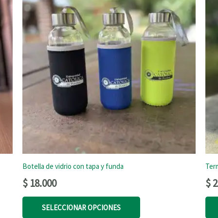
Botella de vidrio con tapa y funda
Ter
$
18.000
$
2
Este
SELECCIONAR OPCIONES