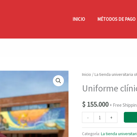
INICIO
MÉTODOS DE PAGO
Inicio
/
La tienda universitaria o
Uniforme clín
$
155.000
+ Free Shippi
Uniforme
-
+
clínica
hombre
Categoría:
La tienda universitari