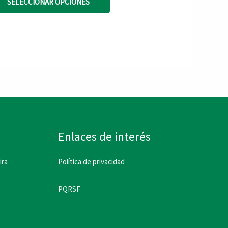
SELECCIONAR OPCIONES
producto
tiene
múltiples
variantes.
Las
opciones
se
Enlaces de interés
pueden
ira
Política de privacidad
elegir
en
PQRSF
la
página