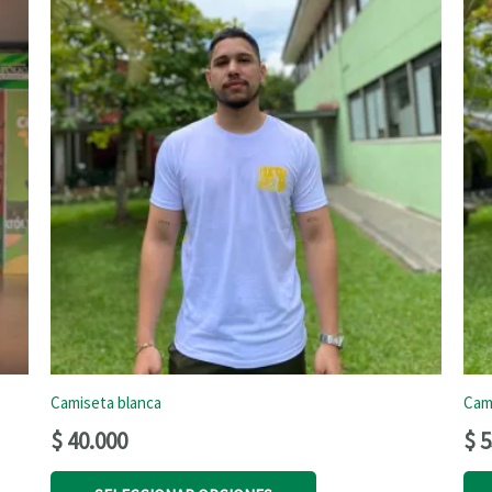
Camiseta blanca
Cam
$
40.000
$
5
Este