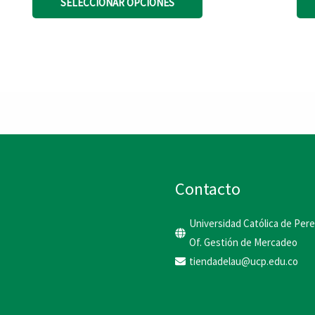
SELECCIONAR OPCIONES
producto
tiene
múltiples
variantes.
Las
opciones
se
Contacto
pueden
Universidad Católica de Pere
elegir
Of. Gestión de Mercadeo
en
tiendadelau@ucp.edu.co
la
página