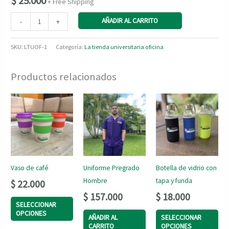
$
25.000
+ Free Shipping
Agenda
AÑADIR AL CARRITO
-
+
cantidad
SKU:
LTUOF-1
Categoría:
La tienda universitaria oficina
Productos relacionados
Vaso de café
Uniforme Pregrado
Botella de vidrio con
Hombre
tapa y funda
$
22.000
$
157.000
$
18.000
Este
SELECCIONAR
Es
OPCIONES
AÑADIR AL
SELECCIONAR
producto
CARRITO
OPCIONES