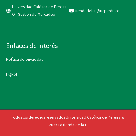
pr
Universidad Católica de Pereira
tiendadelau@ucp.edu.co
Of. Gestión de Mercadeo
Enlaces de interés
Política de privacidad
PQRSF
Todos los derechos reservados Universidad Católica de Pereira ©
2026 La tienda de la U